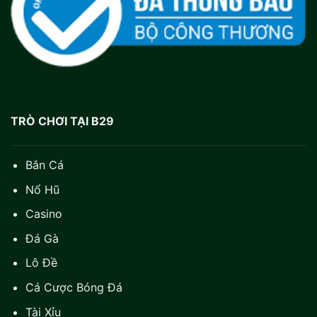
TRÒ CHƠI TẠI B29
Bắn Cá
Nổ Hũ
Casino
Đá Gà
Lô Đề
Cá Cược Bóng Đá
Tài Xỉu