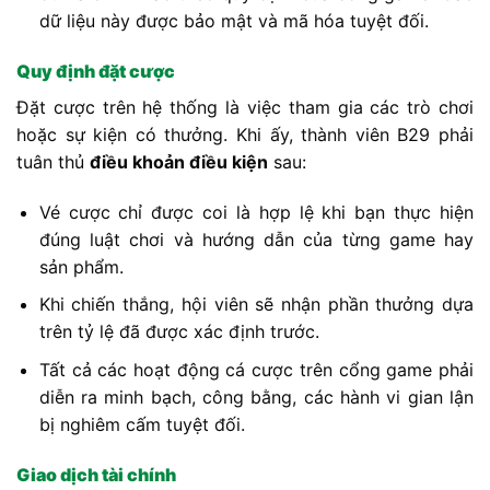
dữ liệu này được bảo mật và mã hóa tuyệt đối.
Quy định đặt cược
Đặt cược trên hệ thống là việc tham gia các trò chơi
hoặc sự kiện có thưởng. Khi ấy, thành viên B29 phải
tuân thủ
điều khoản điều kiện
sau:
Vé cược chỉ được coi là hợp lệ khi bạn thực hiện
đúng luật chơi và hướng dẫn của từng game hay
sản phẩm.
Khi chiến thắng, hội viên sẽ nhận phần thưởng dựa
trên tỷ lệ đã được xác định trước.
Tất cả các hoạt động cá cược trên cổng game phải
diễn ra minh bạch, công bằng, các hành vi gian lận
bị nghiêm cấm tuyệt đối.
Giao dịch tài chính