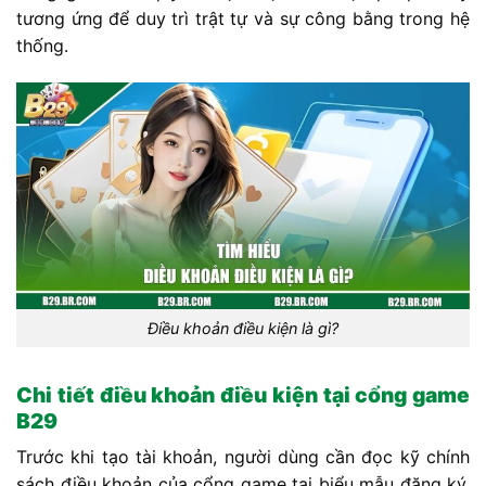
tương ứng để duy trì trật tự và sự công bằng trong hệ
thống.
Điều khoản điều kiện là gì?
Chi tiết điều khoản điều kiện tại cổng game
B29
Trước khi tạo tài khoản, người dùng cần đọc kỹ chính
sách điều khoản của cổng game tại biểu mẫu đăng ký.