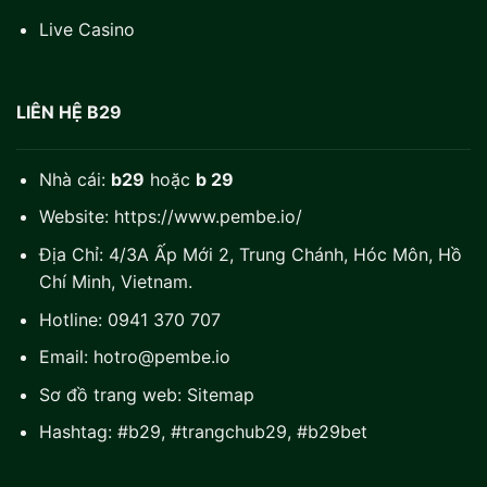
Live Casino
LIÊN HỆ B29
Nhà cái:
b29
hoặc
b 29
Website:
https://www.pembe.io/
Địa Chỉ: 4/3A Ấp Mới 2, Trung Chánh, Hóc Môn, Hồ
Chí Minh, Vietnam.
Hotline: 0941 370 707
Email:
hotro@pembe.io
Sơ đồ trang web:
Sitemap
Hashtag: #b29, #trangchub29, #b29bet