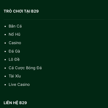
TRÒ CHƠI TẠI B29
Bắn Cá
Nổ Hũ
Casino
Đá Gà
Lô Đề
Cá Cược Bóng Đá
Tài Xỉu
Live Casino
LIÊN HỆ B29