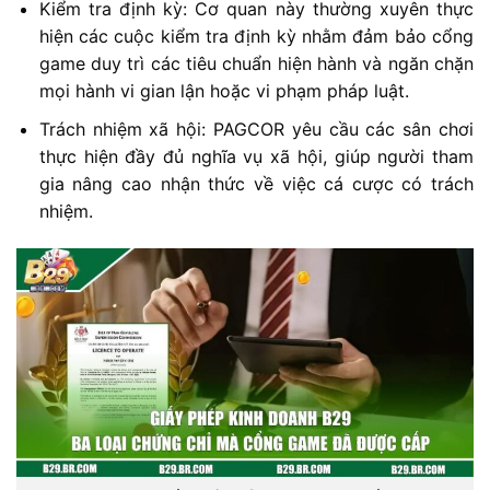
Kiểm tra định kỳ: Cơ quan này thường xuyên thực
hiện các cuộc kiểm tra định kỳ nhằm đảm bảo cổng
game duy trì các tiêu chuẩn hiện hành và ngăn chặn
mọi hành vi gian lận hoặc vi phạm pháp luật.
Trách nhiệm xã hội: PAGCOR yêu cầu các sân chơi
thực hiện đầy đủ nghĩa vụ xã hội, giúp người tham
gia nâng cao nhận thức về việc cá cược có trách
nhiệm.