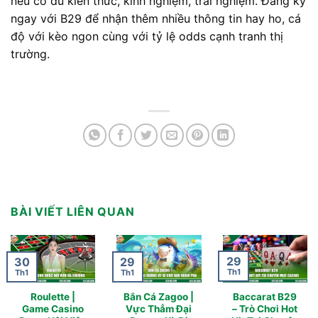
nếu có đủ kiến thức, kinh nghiệm, trải nghiệm. Đăng ký
ngay với B29 để nhận thêm nhiều thông tin hay ho, cá
độ với kèo ngon cùng với tỷ lệ odds cạnh tranh thị
trường.
BÀI VIẾT LIÊN QUAN
29
30
29
Th1
Th1
Th1
Roulette |
Bắn Cá Zagoo |
Baccarat B29
Game Casino
Vực Thẳm Đại
– Trò Chơi Hot