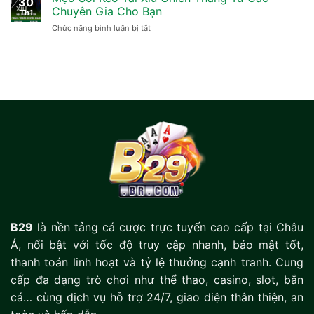
30
C1
Đáng
Chuyên Gia Cho Bạn
B29
Th1
Hay,
Xem
ở
Chức năng bình luận bị tắt
Hiệu
Nhất
Mẹo
Quả
2026
Soi
Tại
Kèo
Giải
Tài
Đấu
Xỉu
Hấp
Chiến
Dẫn
Thắng
Toàn
Từ
Cầu
Các
Chuyên
Gia
Cho
Bạn
B29
là nền tảng cá cược trực tuyến cao cấp tại Châu
Á, nổi bật với tốc độ truy cập nhanh, bảo mật tốt,
thanh toán linh hoạt và tỷ lệ thưởng cạnh tranh. Cung
cấp đa dạng trò chơi như thể thao, casino, slot, bắn
cá… cùng dịch vụ hỗ trợ 24/7, giao diện thân thiện, an