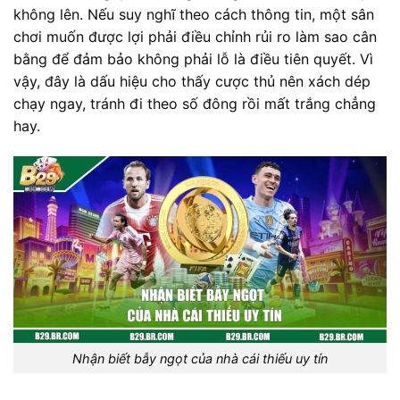
không lên. Nếu suy nghĩ theo cách thông tin, một sân
chơi muốn được lợi phải điều chỉnh rủi ro làm sao cân
bằng để đảm bảo không phải lỗ là điều tiên quyết. Vì
vậy, đây là dấu hiệu cho thấy cược thủ nên xách dép
chạy ngay, tránh đi theo số đông rồi mất trắng chẳng
hay.
Nhận biết bẫy ngọt của nhà cái thiếu uy tín