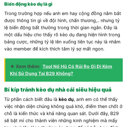
Biến động kèo dụ là gì
Trong trường hợp nếu anh em hay cộng đồng nắm bắt
được thông tin gì về đội hình, chấn thương,.. nhưng tỷ
lệ biến động bất thường trong thời gian ngắn. Đây là
một dấu hiệu cho thấy rõ kèo dụ đang hiện hình trong
bảng cược, những tỷ lệ lên xuống liên tục này là nhắm
vào member để kích thích tâm lý sợ mất ngon.
★ Xem thêm:
Tool Nổ Hũ Có Rủi Ro Gì Đi Kèm
Khi Sử Dụng Tại B29 Không?
Bí kíp tránh kèo dụ nhà cái siêu hiệu quả
Từ phần cách biết đâu là
kèo dụ
, anh em có thể thấy
việc nhận diện chúng không quá khó, điểm then chốt ở
chỗ là kiến thức và khả năng quan sát. Dưới đây, B29
sẽ bật mí cho thành viên những kinh nghiệm mà mấy