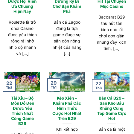
Được Hội Viên
Dương Kỳ Bí
Hit Tại Chuyên
Ưa Chuộng
Chờ Bạn Khám
Mục Casino
Hiện Nay
Phá
Baccarat B29
Roulette là trò
Bắn cá Zagoo
thu hút tân
chơi Casino
đang là tựa
binh nhờ lối
được yêu thích
game được sự
chơi đơn giản
rộng rãi nhờ
săn đón nồng
nhưng đầy kịch
nhịp độ nhanh
nhiệt của hàng
tính, [...]
và [...]
[...]
29
22
22
Th1
Th8
Th8
Tài Xỉu – Bộ
Kèo Xiên –
Bắn Cá B29 –
Môn Đỏ Đen
Khám Phá Các
Săn Kho Báu
Được Yêu
Hình Thức
Khủng Cùng
Thích Nhất
Cược Hot Nhất
Top Game Cực
Cổng Game
Trên B29
Hot
B29
Khi kết hợp
Bắn cá là một