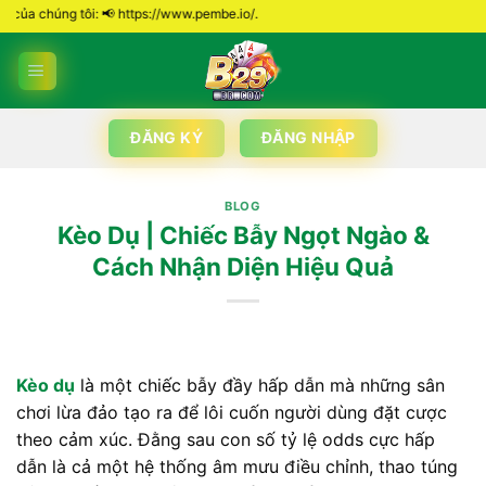
Chuyển
g tôi: 📢 https://www.pembe.io/.
đến
nội
dung
ĐĂNG KÝ
ĐĂNG NHẬP
BLOG
Kèo Dụ | Chiếc Bẫy Ngọt Ngào &
Cách Nhận Diện Hiệu Quả
Kèo dụ
là một chiếc bẫy đầy hấp dẫn mà những sân
chơi lừa đảo tạo ra để lôi cuốn người dùng đặt cược
theo cảm xúc. Đằng sau con số tỷ lệ odds cực hấp
dẫn là cả một hệ thống âm mưu điều chỉnh, thao túng