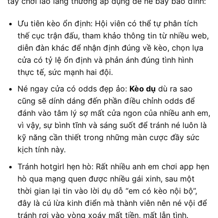
tay chơi lão làng thường áp dụng để né bẫy bao đỉnh:
Ưu tiên kèo ổn định: Hội viên có thể tự phân tích
thế cục trận đấu, tham khảo thông tin từ nhiều web,
diễn đàn khác để nhận định đúng về kèo, chọn lựa
cửa có tỷ lệ ổn định và phản ánh đúng tình hình
thực tế, sức mạnh hai đội.
Né ngay cửa có odds đẹp ảo:
Kèo dụ
dù ra sao
cũng sẽ dính dáng đến phần điều chỉnh odds để
đánh vào tâm lý sợ mất cửa ngon của nhiều anh em,
vì vậy, sự bình tĩnh và sáng suốt để tránh né luôn là
kỹ năng cần thiết trong những màn cược đầy sức
kịch tính này.
Tránh hotgirl hẹn hò: Rất nhiều anh em chơi app hẹn
hò qua mạng quen được nhiều gái xinh, sau một
thời gian lại tin vào lời dụ dỗ “em có kèo nội bộ”,
đây là cú lừa kinh điển mà thành viên nên né vội để
tránh rơi vào vòng xoáy mất tiền, mất lẫn tình.