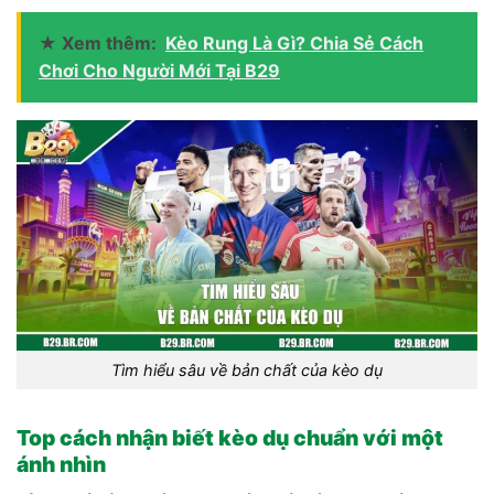
★ Xem thêm:
Kèo Rung Là Gì? Chia Sẻ Cách
Chơi Cho Người Mới Tại B29
Tìm hiểu sâu về bản chất của kèo dụ
Top cách nhận biết kèo dụ chuẩn với một
ánh nhìn