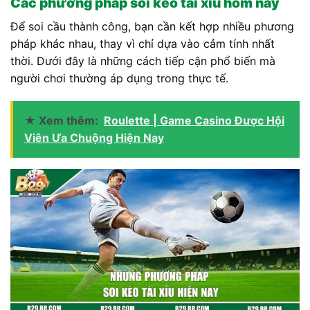
Các phương pháp soi kèo tài xỉu hôm nay
Để soi cầu thành công, bạn cần kết hợp nhiều phương
pháp khác nhau, thay vì chỉ dựa vào cảm tính nhất
thời. Dưới đây là những cách tiếp cận phổ biến mà
người chơi thường áp dụng trong thực tế.
★ Xem thêm:
Roulette | Game Casino Được Hội
Viên Ưa Chuộng Hiện Nay