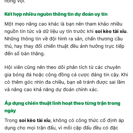
nóng vội.
Kết hợp nhiều nguồn thông tin dự đoán uy tín
Một mẹo nâng cao khác là bạn nên tham khảo nhiều
nguồn tin tức và dữ liệu uy tín trước khi
soi kèo tài xỉu
.
Những thông tin về đội hình ra sân, chấn thương cầu
thủ, hay thay đổi chiến thuật đều ảnh hưởng trực tiếp
đến số bàn thắng.
Hội viên cũng nên theo dõi phân tích từ các chuyên
gia bóng đá hoặc cộng đồng cá cược đáng tin cậy. Khi
có thêm góc nhìn đa chiều, bạn sẽ tránh được sai lầm
và nâng cao khả năng dự đoán chính xác.
Áp dụng chiến thuật linh hoạt theo từng trận trong
ngày
Trong
soi kèo tài xỉu
, không có công thức cố định áp
dụng cho mọi trận đấu, vì mỗi cặp đấu đều có đặc