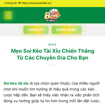
Chuyển
ôi: 📢 https://www.pembe.io/.
đến
nội
dung
ĐĂNG KÝ
ĐĂNG NHẬP
BLOG
Mẹo Soi Kèo Tài Xỉu Chiến Thắng
Từ Các Chuyên Gia Cho Bạn
Soi kèo tài xỉu
là lựa chọn quen thuộc của nhiều người
chơi khi muốn tìm hướng đi hiệu quả trong các kèo
cược hấp dẫn. Bạn sẽ thấy việc nhận ra việc phân tích
đúng xu hướng giúp tự tin hơn trong mỗi lần đặt cược.