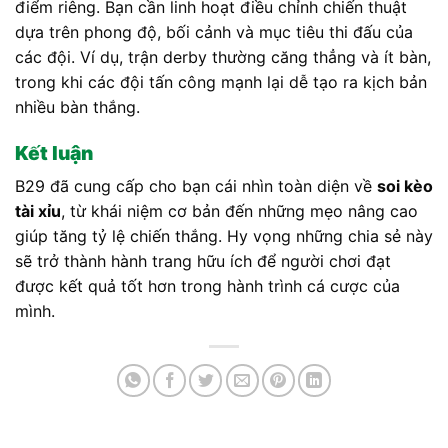
điểm riêng. Bạn cần linh hoạt điều chỉnh chiến thuật
dựa trên phong độ, bối cảnh và mục tiêu thi đấu của
các đội. Ví dụ, trận derby thường căng thẳng và ít bàn,
trong khi các đội tấn công mạnh lại dễ tạo ra kịch bản
nhiều bàn thắng.
Kết luận
B29 đã cung cấp cho bạn cái nhìn toàn diện về
soi kèo
tài xỉu
, từ khái niệm cơ bản đến những mẹo nâng cao
giúp tăng tỷ lệ chiến thắng. Hy vọng những chia sẻ này
sẽ trở thành hành trang hữu ích để người chơi đạt
được kết quả tốt hơn trong hành trình cá cược của
mình.