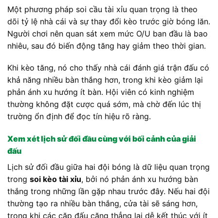
Một phương pháp soi cầu tài xỉu quan trọng là theo
dõi tỷ lệ nhà cái và sự thay đổi kèo trước giờ bóng lăn.
Người chơi nên quan sát xem mức O/U ban đầu là bao
nhiêu, sau đó biến động tăng hay giảm theo thời gian.
Khi kèo tăng, nó cho thấy nhà cái đánh giá trận đấu có
khả năng nhiều bàn thắng hơn, trong khi kèo giảm lại
phản ánh xu hướng ít bàn. Hội viên có kinh nghiệm
thường không đặt cược quá sớm, mà chờ đến lúc thị
trường ổn định để đọc tín hiệu rõ ràng.
Xem xét lịch sử đối đầu cùng với bối cảnh của giải
đấu
Lịch sử đối đầu giữa hai đội bóng là dữ liệu quan trọng
trong
soi kèo tài xỉu
, bởi nó phản ánh xu hướng bàn
thắng trong những lần gặp nhau trước đây. Nếu hai đội
thường tạo ra nhiều bàn thắng, cửa tài sẽ sáng hơn,
trong khi các cặp đấu căng thẳng lại dễ kết thúc với ít