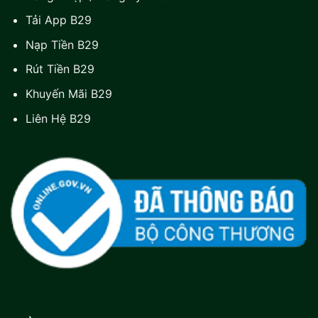
Tải App B29
Nạp Tiền B29
Rút Tiền B29
Khuyến Mãi B29
Liên Hệ B29