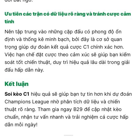
Ưu tiên các trận có dữ liệu rõ ràng và tránh cược cảm
tính
Nên tập trung vào những cặp đấu có phong độ ổn
định và thống kê minh bạch, bởi đây là cơ sở quan
trọng giúp dự đoán kết quả cược C1 chính xác hơn.
Việc hạn chế đặt cược theo cảm xúc sẽ giúp bạn kiểm
soát tốt chiến thuật, duy trì hiệu quả lâu dài trong giải
đấu hấp dẫn này.
Kết luận
Soi kèo C1
hiệu quả sẽ giúp bạn tự tin hơn khi dự đoán
Champions League nhờ phân tích dữ liệu và chiến
thuật rõ ràng. Tham gia ngay B29 để cập nhật kèo
chuẩn, nhận tư vấn nhanh và trải nghiệm cá cược hấp
dẫn mỗi ngày!