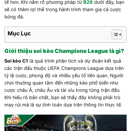
tế hơn. Khi nắm rõ phương pháp từ
B29
dưới đây, bạn
sẽ có thêm lợi thế trong hành trình tham gia cá cược
bóng đá.
Mục Lục
Giới thiệu soi kèo Champions League là gì?
Soi kèo C1
là quá trình phân tích và dự đoán kết quả
các trận đấu thuộc UEFA Champions League dựa trên
tỷ lệ cược, phong độ và nhiều yếu tố liên quan. Người
chơi thường quan tâm đến những kèo phổ biến như
cược châu Á, châu Âu và tài xỉu trong từng trận đấu.
Khi hiểu rõ bản chất, bạn sẽ thấy đây không phải trò
may rủi mà là sự tính toán dựa trên thông tin thực tế.