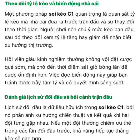
Theo dõi tỷ lệ kèo và biến động nhà cái
Một phương pháp
soi kèo C1
quan trọng là quan sát tỷ
lệ kèo mà nhà cái đưa ra trước trận đấu và sự thay đổi
theo thời gian. Người chơi nên chú ý mức kèo ban đầu,
sau đó theo dõi xem tỷ lệ tăng hay giảm để nhận biết
xu hướng thị trường.
Hội viên giàu kinh nghiệm thường không vội đặt cược
quá sớm, mà chờ đến thời điểm sát giờ bóng lăn để
cược ổn định hơn. Việc đọc biến động này giúp bạn
tránh được bẫy tâm lý và có quyết định sáng suốt.
Đánh giá lịch sử đối đầu và bối cảnh trận đấu
Lịch sử đối đầu là dữ liệu hữu ích trong
soi kèo C1
, bởi
nó phản ánh xu hướng chiến thuật và kết quả khi hai
đội từng gặp nhau. Nếu một đội thường chiếm ưu thế
trong các lần đối đầu trước, khả năng tiếp tục thắng
kèo sẽ cao hơn.