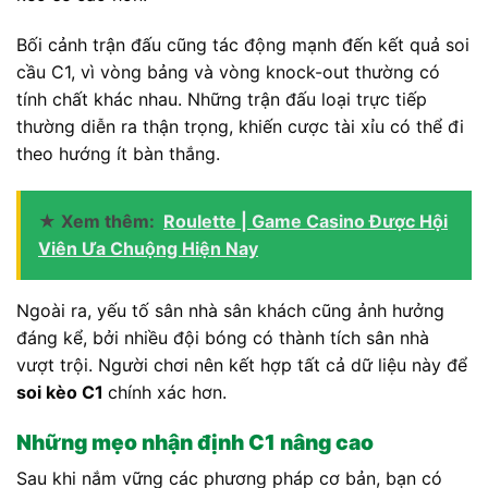
Bối cảnh trận đấu cũng tác động mạnh đến kết quả soi
cầu C1, vì vòng bảng và vòng knock-out thường có
tính chất khác nhau. Những trận đấu loại trực tiếp
thường diễn ra thận trọng, khiến cược tài xỉu có thể đi
theo hướng ít bàn thắng.
★ Xem thêm:
Roulette | Game Casino Được Hội
Viên Ưa Chuộng Hiện Nay
Ngoài ra, yếu tố sân nhà sân khách cũng ảnh hưởng
đáng kể, bởi nhiều đội bóng có thành tích sân nhà
vượt trội. Người chơi nên kết hợp tất cả dữ liệu này để
soi kèo C1
chính xác hơn.
Những mẹo nhận định C1 nâng cao
Sau khi nắm vững các phương pháp cơ bản, bạn có