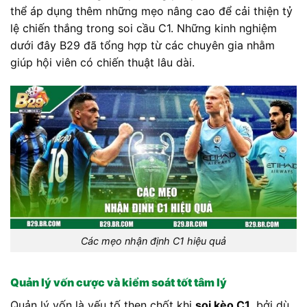
thể áp dụng thêm những mẹo nâng cao để cải thiện tỷ
lệ chiến thắng trong soi cầu C1. Những kinh nghiệm
dưới đây B29 đã tổng hợp từ các chuyên gia nhằm
giúp hội viên có chiến thuật lâu dài.
Các mẹo nhận định C1 hiệu quả
Quản lý vốn cược và kiểm soát tốt tâm lý
Quản lý vốn là yếu tố then chốt khi
soi kèo C1
, bởi dù