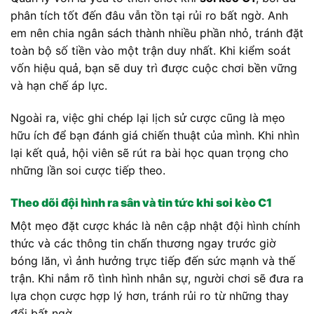
phân tích tốt đến đâu vẫn tồn tại rủi ro bất ngờ. Anh
em nên chia ngân sách thành nhiều phần nhỏ, tránh đặt
toàn bộ số tiền vào một trận duy nhất. Khi kiểm soát
vốn hiệu quả, bạn sẽ duy trì được cuộc chơi bền vững
và hạn chế áp lực.
Ngoài ra, việc ghi chép lại lịch sử cược cũng là mẹo
hữu ích để bạn đánh giá chiến thuật của mình. Khi nhìn
lại kết quả, hội viên sẽ rút ra bài học quan trọng cho
những lần soi cược tiếp theo.
Theo dõi đội hình ra sân và tin tức khi soi kèo C1
Một mẹo đặt cược khác là nên cập nhật đội hình chính
thức và các thông tin chấn thương ngay trước giờ
bóng lăn, vì ảnh hưởng trực tiếp đến sức mạnh và thế
trận. Khi nắm rõ tình hình nhân sự, người chơi sẽ đưa ra
lựa chọn cược hợp lý hơn, tránh rủi ro từ những thay
đổi bất ngờ.