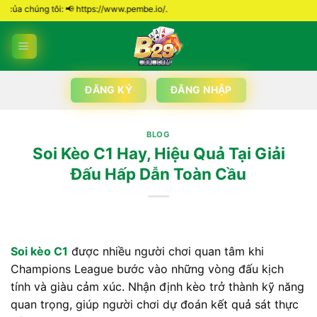
Chuyển
 tôi: 📢 https://www.pembe.io/.
đến
nội
dung
ĐĂNG KÝ
ĐĂNG NHẬP
BLOG
Soi Kèo C1 Hay, Hiệu Quả Tại Giải
Đấu Hấp Dẫn Toàn Cầu
Soi kèo C1
được nhiều người chơi quan tâm khi
Champions League bước vào những vòng đấu kịch
tính và giàu cảm xúc. Nhận định kèo trở thành kỹ năng
quan trọng, giúp người chơi dự đoán kết quả sát thực