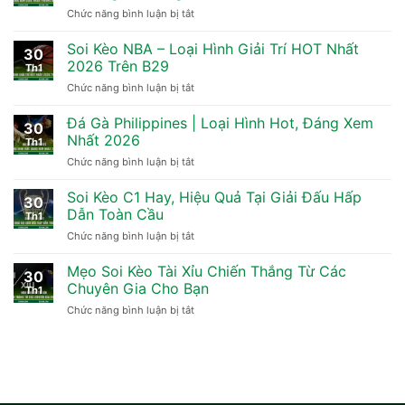
ở
Chức năng bình luận bị tắt
Đá
Gà
Soi Kèo NBA – Loại Hình Giải Trí HOT Nhất
30
Campuchia
2026 Trên B29
Th1
–
ở
Chức năng bình luận bị tắt
Đặt
Soi
Cược
Kèo
Đá Gà Philippines | Loại Hình Hot, Đáng Xem
Đơn
30
NBA
Giản,
Nhất 2026
Th1
–
Nhận
ở
Chức năng bình luận bị tắt
Loại
Thưởng
Đá
Hình
Dễ
Gà
Soi Kèo C1 Hay, Hiệu Quả Tại Giải Đấu Hấp
Giải
Dàng
30
Philippines
Trí
Dẫn Toàn Cầu
Th1
|
HOT
ở
Chức năng bình luận bị tắt
Loại
Nhất
Soi
Hình
2026
Kèo
Mẹo Soi Kèo Tài Xỉu Chiến Thắng Từ Các
Hot,
Trên
30
C1
Đáng
Chuyên Gia Cho Bạn
B29
Th1
Hay,
Xem
ở
Chức năng bình luận bị tắt
Hiệu
Nhất
Mẹo
Quả
2026
Soi
Tại
Kèo
Giải
Tài
Đấu
Xỉu
Hấp
Chiến
Dẫn