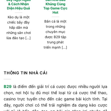
& Cách Nhận
Khủng Cùng
Diện Hiệu Quả
Top Game Cực
Hot
Kèo dụ là một
Bắn cá là một
chiếc bẫy đầy
trong những
hấp dẫn mà
chuyên mục
những sân chơi
được B29 tập
lừa đảo tạo [...]
trung phát
triển mạnh [...]
THÔNG TIN NHÀ CÁI
B29
là điểm đến giải trí cá cược được nhiều người lựa
chọn, nơi hội tụ đủ mọi thể loại từ cá cược thể thao,
casino trực tuyến cho đến các game bài kịch tính. Tại
đây, người chơi có thể trải nghiệm đa dạng kèo cược