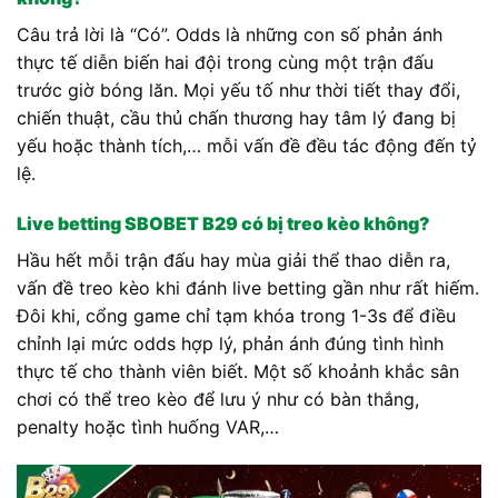
Câu trả lời là “Có”. Odds là những con số phản ánh
thực tế diễn biến hai đội trong cùng một trận đấu
trước giờ bóng lăn. Mọi yếu tố như thời tiết thay đổi,
chiến thuật, cầu thủ chấn thương hay tâm lý đang bị
yếu hoặc thành tích,… mỗi vấn đề đều tác động đến tỷ
lệ.
Live betting SBOBET B29 có bị treo kèo không?
Hầu hết mỗi trận đấu hay mùa giải thể thao diễn ra,
vấn đề treo kèo khi đánh live betting gần như rất hiếm.
Đôi khi, cổng game chỉ tạm khóa trong 1-3s để điều
chỉnh lại mức odds hợp lý, phản ánh đúng tình hình
thực tế cho thành viên biết. Một số khoảnh khắc sân
chơi có thể treo kèo để lưu ý như có bàn thắng,
penalty hoặc tình huống VAR,…