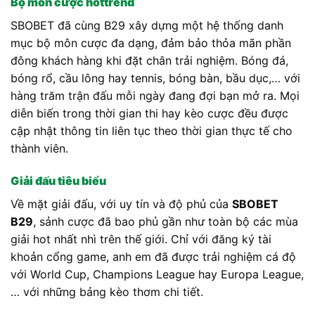
Bộ môn cược hottrend
SBOBET đã cùng B29 xây dựng một hệ thống danh
mục bộ môn cược đa dạng, đảm bảo thỏa mãn phần
đông khách hàng khi đặt chân trải nghiệm. Bóng đá,
bóng rổ, cầu lông hay tennis, bóng bàn, bầu dục,… với
hàng trăm trận đấu mỗi ngày đang đợi bạn mở ra. Mọi
diễn biến trong thời gian thi hay kèo cược đều được
cập nhật thông tin liên tục theo thời gian thực tế cho
thành viên.
Giải đấu tiêu biểu
Về mặt giải đấu, với uy tín và độ phủ của
SBOBET
B29
, sảnh cược đã bao phủ gần như toàn bộ các mùa
giải hot nhất nhì trên thế giới. Chỉ với đăng ký tài
khoản cổng game, anh em đã được trải nghiệm cá độ
với World Cup, Champions League hay Europa League,
… với những bảng kèo thơm chi tiết.