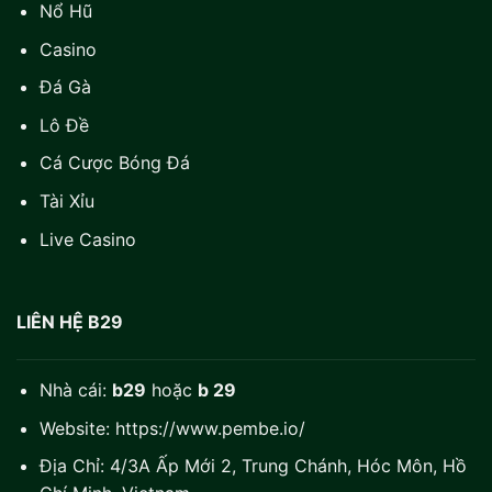
Nổ Hũ
Casino
Đá Gà
Lô Đề
Cá Cược Bóng Đá
Tài Xỉu
Live Casino
LIÊN HỆ B29
Nhà cái:
b29
hoặc
b 29
Website:
https://www.pembe.io/
Địa Chỉ: 4/3A Ấp Mới 2, Trung Chánh, Hóc Môn, Hồ