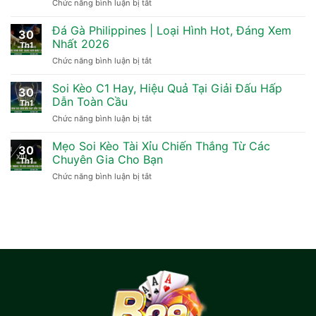
ở
Chức năng bình luận bị tắt
Đặt
Soi
Cược
Kèo
Đá Gà Philippines | Loại Hình Hot, Đáng Xem
Đơn
30
NBA
Giản,
Nhất 2026
Th1
–
Nhận
ở
Chức năng bình luận bị tắt
Loại
Thưởng
Đá
Hình
Dễ
Gà
Soi Kèo C1 Hay, Hiệu Quả Tại Giải Đấu Hấp
Giải
Dàng
30
Philippines
Trí
Dẫn Toàn Cầu
Th1
|
HOT
ở
Chức năng bình luận bị tắt
Loại
Nhất
Soi
Hình
2026
Kèo
Mẹo Soi Kèo Tài Xỉu Chiến Thắng Từ Các
Hot,
Trên
30
C1
Đáng
Chuyên Gia Cho Bạn
B29
Th1
Hay,
Xem
ở
Chức năng bình luận bị tắt
Hiệu
Nhất
Mẹo
Quả
2026
Soi
Tại
Kèo
Giải
Tài
Đấu
Xỉu
Hấp
Chiến
Dẫn
Thắng
Toàn
Từ
Cầu
Các
Chuyên
Gia