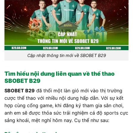
Cập nhật thông tin mới về SBOBET B29
Tìm hiểu nội dung liên quan về thể thao
SBOBET B29
SBOBET B29
đã thổi một làn gió mới vào thị trường
cược thể thao với nhiều nội dung hấp dẫn. Với sự kết
hợp cùng cổng game, khi đăng ký tham gia sân chơi,
anh em sẽ được thỏa sức trải nghiệm cá độ sports cực
sảng khoái, mệt nghỉ hôm nay. Cụ thể như sau: