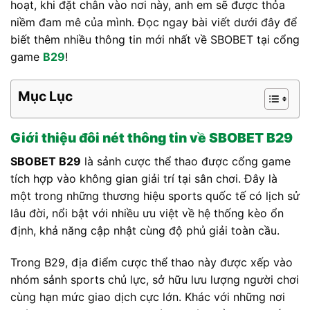
hoạt, khi đặt chân vào nơi này, anh em sẽ được thỏa
niềm đam mê của mình. Đọc ngay bài viết dưới đây để
biết thêm nhiều thông tin mới nhất về SBOBET tại cổng
game
B29
!
Mục Lục
Giới thiệu đôi nét thông tin về SBOBET B29
SBOBET B29
là sảnh cược thể thao được cổng game
tích hợp vào không gian giải trí tại sân chơi. Đây là
một trong những thương hiệu sports quốc tế có lịch sử
lâu đời, nổi bật với nhiều ưu việt về hệ thống kèo ổn
định, khả năng cập nhật cùng độ phủ giải toàn cầu.
Trong B29, địa điểm cược thể thao này được xếp vào
nhóm sảnh sports chủ lực, sở hữu lưu lượng người chơi
cùng hạn mức giao dịch cực lớn. Khác với những nơi